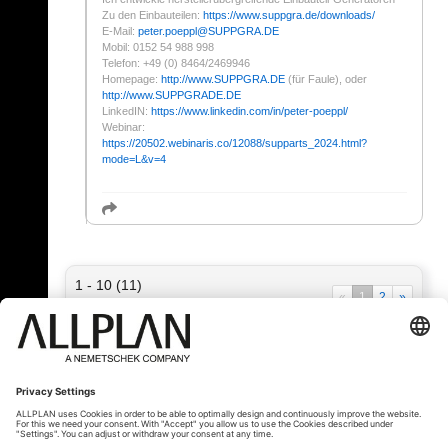
Zu den Einbauteilen:
https://www.suppgra.de/downloads/
E-Mail:
peter.poeppl
@
SUPPGRA.DE
Mobil: 0152 54 988 998
Telefon: +49 (0) 8464/2469946
Homepage:
http://www.SUPPGRA.DE
(für Faule), oder
http://www.SUPPGRADE.DE
LinkedIN:
https://www.linkedin.com/in/peter-poeppl/
Webinar:
https://20502.webinaris.co/12088/supparts_2024.html?
mode=L&v=4
1 - 10 (11)
«
1
2
»
« Zurück