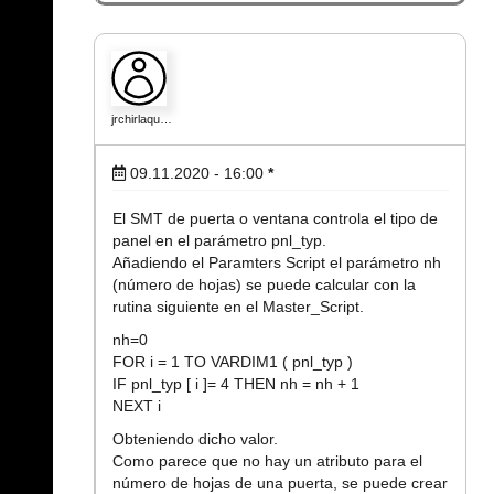
jrchirlaqu…
09.11.2020 - 16:00
*
El SMT de puerta o ventana controla el tipo de
panel en el parámetro pnl_typ.
Añadiendo el Paramters Script el parámetro nh
(número de hojas) se puede calcular con la
rutina siguiente en el Master_Script.
nh=0
FOR i = 1 TO VARDIM1 ( pnl_typ )
IF pnl_typ [ i ]= 4 THEN nh = nh + 1
NEXT i
Obteniendo dicho valor.
Como parece que no hay un atributo para el
número de hojas de una puerta, se puede crear