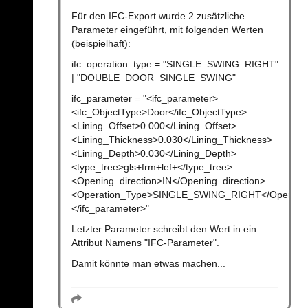
Für den IFC-Export wurde 2 zusätzliche
Parameter eingeführt, mit folgenden Werten
(beispielhaft):
ifc_operation_type = "SINGLE_SWING_RIGHT"
| "DOUBLE_DOOR_SINGLE_SWING"
ifc_parameter = "<ifc_parameter>
<ifc_ObjectType>Door</ifc_ObjectType>
<Lining_Offset>0.000</Lining_Offset>
<Lining_Thickness>0.030</Lining_Thickness>
<Lining_Depth>0.030</Lining_Depth>
<type_tree>gls+frm+lef+</type_tree>
<Opening_direction>IN</Opening_direction>
<Operation_Type>SINGLE_SWING_RIGHT</Operatio
</ifc_parameter>"
Letzter Parameter schreibt den Wert in ein
Attribut Namens "IFC-Parameter".
Damit könnte man etwas machen...