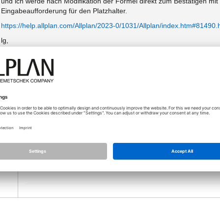
und ich werde nach Modifikation der Formel direkt zum Bestätigen mit
Eingabeaufforderung für den Platzhalter.
https://help.allplan.com/Allplan/2023-0/1031/Allplan/index.htm#81490.
lg,
Stefan
GEA Arquitectos S.L.P.
Av. San Francisco Javier 24 | 41018 Sevilla | Spain
18.06.2025 - 08:34
habe das gleiche Problem in Allplan 2024. In der Hilfe schön im
as…
der Dialogzeile.
Beschriftungsbilder in der 'Rohfassung' sehen dann extrem do