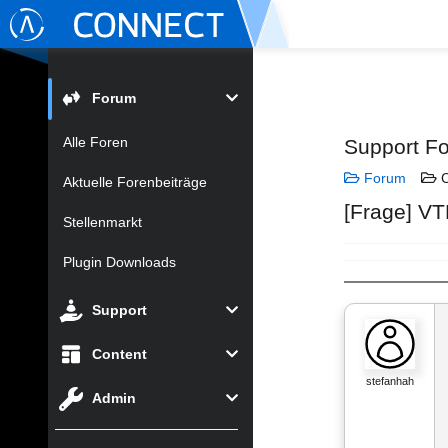
Forum
Alle Foren
Support F
Forum
C
Aktuelle Forenbeiträge
[Frage] VT
Stellenmarkt
Plugin Downloads
Support
Content
stefanhah
Admin