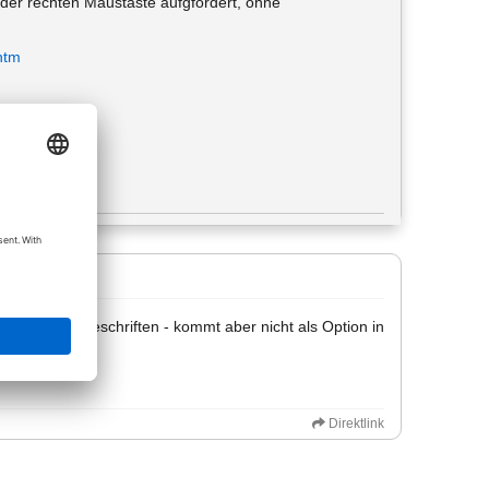
 der rechten Maustaste aufgfordert, ohne
htm
 'Ratgeber' beschriften - kommt aber nicht als Option in
of aus.
Direktlink