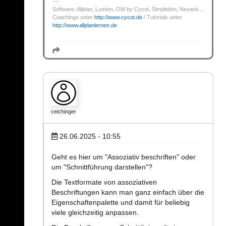
Software: Allplan, Lumion, OM by Cycot, Simplebim, Nevaris...
Coachings unter
http://www.cycot.de
/ Tutorials unter
http://www.allplanlernen.de
ceichinger
26.06.2025 - 10:55
Geht es hier um "Assoziativ beschriften" oder
um "Schnittführung darstellen"?
Die Textformate von assoziativen
Beschriftungen kann man ganz einfach über die
Eigenschaftenpalette und damit für beliebig
viele gleichzeitig anpassen.