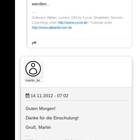
werden...
Software: Allplan, Lumion, OM by Cycot, Simplebim, Nevaris...
Coachings unter
http://www.cycot.de
/ Tutorials unter
http://www.allplanlernen.de
martin_lei…
14.11.2012 - 07:02
Guten Morgen!
Danke für die Einschulung!
Gruß, Martin