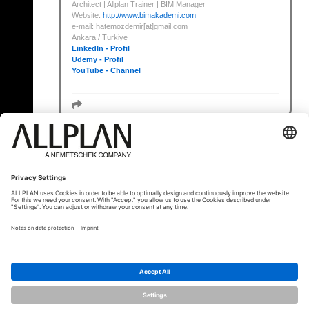
Architect | Allplan Trainer | BIM Manager
Website:
http://www.bimakademi.com
e-mail: hatemozdemir[at]gmail.com
Ankara / Turkiye
LinkedIn - Profil
Udemy - Profil
YouTube - Channel
« Zurück
© ALLPLAN Schweiz AG
ALLPLAN ist Teil der
Nemetschek Group