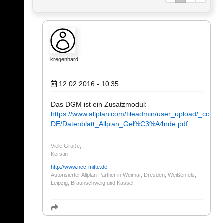
kregenhard…
12.02.2016 - 10:35
Das DGM ist ein Zusatzmodul:
https://www.allplan.com/fileadmin/user_upload/_co
DE/Datenblatt_Allplan_Gel%C3%A4nde.pdf
Viele Grüße,
Kerstin
http://www.ncc-mitte.de
Autorisierter Allplan Partner in Weimar, Dresden, Weißenfels,
Leipzig, Braunschweig und Kassel