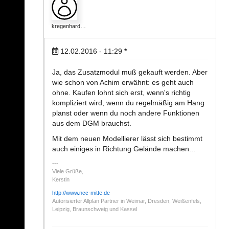
kregenhard…
12.02.2016 - 11:29
*
Ja, das Zusatzmodul muß gekauft werden. Aber
wie schon von Achim erwähnt: es geht auch
ohne. Kaufen lohnt sich erst, wenn's richtig
kompliziert wird, wenn du regelmäßig am Hang
planst oder wenn du noch andere Funktionen
aus dem DGM brauchst.
Mit dem neuen Modellierer lässt sich bestimmt
auch einiges in Richtung Gelände machen...
Viele Grüße,
Kerstin
http://www.ncc-mitte.de
Autorisierter Allplan Partner in Weimar, Dresden, Weißenfels,
Leipzig, Braunschweig und Kassel