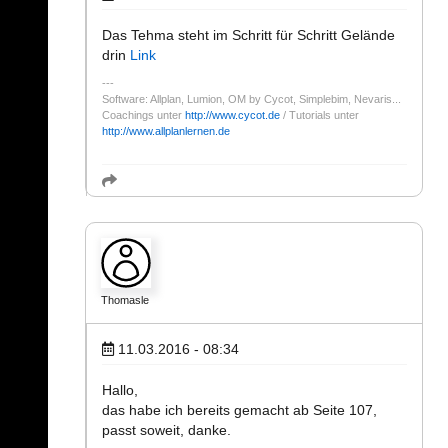
Das Tehma steht im Schritt für Schritt Gelände
drin
Link
Software: Allplan, Lumion, OM by Cycot, Simplebim, Nevaris...
Coachings unter
http://www.cycot.de
/ Tutorials unter
http://www.allplanlernen.de
Thomasle
11.03.2016 - 08:34
Hallo,
das habe ich bereits gemacht ab Seite 107,
passt soweit, danke.