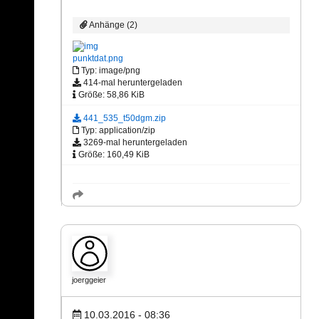
Anhänge (2)
punktdat.png
Typ: image/png
414-mal heruntergeladen
Größe: 58,86 KiB
441_535_t50dgm.zip
Typ: application/zip
3269-mal heruntergeladen
Größe: 160,49 KiB
joerggeier
10.03.2016 - 08:36