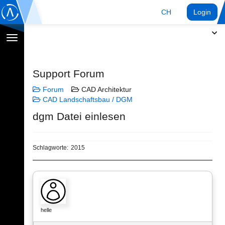
CH
Login
Navigation
umschalten
Support Forum
Forum
CAD Architektur
CAD Landschaftsbau / DGM
dgm Datei einlesen
Schlagworte:
2015
helle