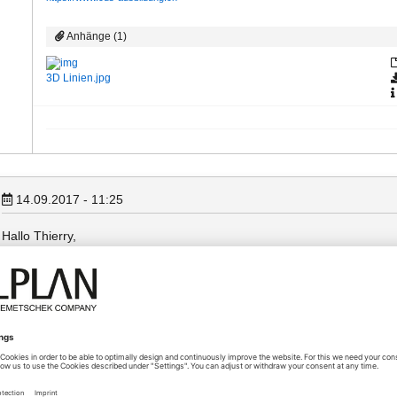
Anhänge (1)
3D Linien.jpg
14.09.2017 - 11:25
Hallo Thierry,
darfst ruhig schmunzeln - wir sind blutige Anfänger !
Tatsächlich haben wir die Makros aufgelöst, da es anders gar nicht ver
Wie mache ich es denn richtig ?
Gruß
Stefan
Gruß´