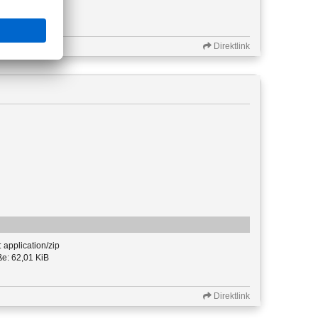
Direktlink
 application/zip
e: 62,01 KiB
Direktlink