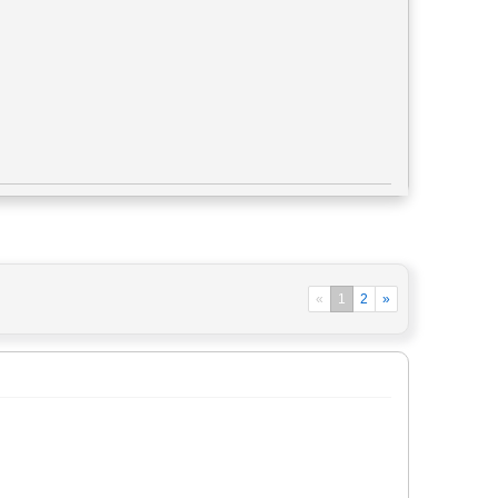
«
1
2
»