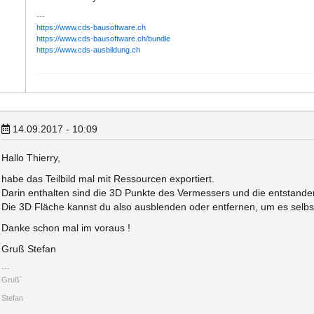
https://www.cds-bausoftware.ch
https://www.cds-bausoftware.ch/bundle
https://www.cds-ausbildung.ch
14.09.2017 - 10:09
Hallo Thierry,
habe das Teilbild mal mit Ressourcen exportiert.
Darin enthalten sind die 3D Punkte des Vermessers und die entstande
Die 3D Fläche kannst du also ausblenden oder entfernen, um es selbs
Danke schon mal im voraus !
Gruß Stefan
Gruß´
Stefan