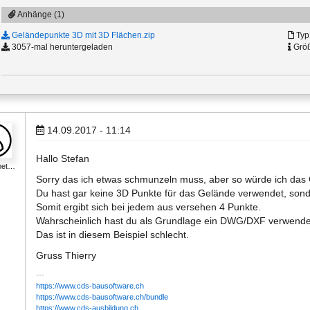
Anhänge (1)
Geländepunkte 3D mit 3D Flächen.zip
Typ:
3057-mal heruntergeladen
Größ
14.09.2017 - 11:14
Hallo Stefan
met…
Sorry das ich etwas schmunzeln muss, aber so würde ich das G
Du hast gar keine 3D Punkte für das Gelände verwendet, sonde
Somit ergibt sich bei jedem aus versehen 4 Punkte.
Wahrscheinlich hast du als Grundlage ein DWG/DXF verwendet
Das ist in diesem Beispiel schlecht.
Gruss Thierry
https://www.cds-bausoftware.ch
https://www.cds-bausoftware.ch/bundle
https://www.cds-ausbildung.ch