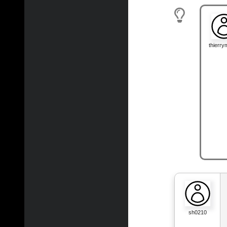
thierr
sh0210