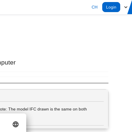
CH
Login
mputer
Note: The model IFC drawn is the same on both
s disappear.