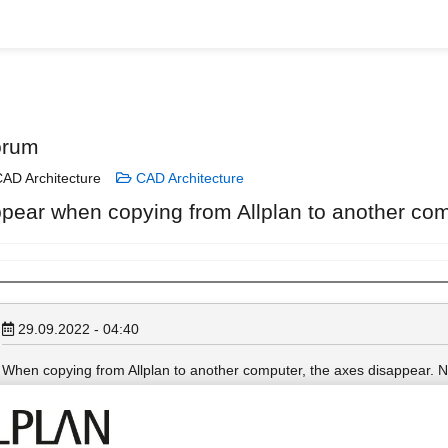
orum
AD Architecture
CAD Architecture
pear when copying from Allplan to another co
29.09.2022 - 04:40
When copying from Allplan to another computer, the axes disappear. 
computers, the problem here is that when the nwd are copied, the axe