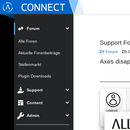
Forum
Alle Foren
Support F
Forum
C
Aktuelle Forenbeiträge
Axes disap
Stellenmarkt
Plugin Downloads
Support
Content
celalinall…
Admin