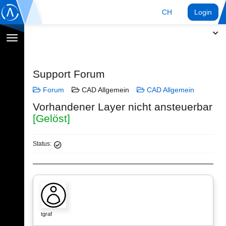
CH
Login
Navigation
umschalten
Support Forum
Forum
CAD Allgemein
CAD Allgemein
Vorhandener Layer nicht ansteuerbar
[Gelöst]
Status:
tgraf