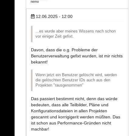
nemo
12.06.2025 - 12:00
...es wurde aber meines Wissens nach schon
vor einiger Zeit gefixt.
Davon, dass die o.g. Probleme der
Benutzerverwaltung gefixt wurden, ist mir nichts
bekannt!
Wenn jetzt ein Benutzer gelöscht wird, werden
die gelöschten Benutzer IDs auch aus den
Projekten "rausgenommen"
Das passiert bestimmt nicht, denn das würde
bedeuten, dass alle Teilbilder, Pläne und
Konfigurationsdateien in allen Projekten
gescannt und korrigigerit werden müßten. Das
ist schon aus Performance-Gründen nicht
machbar!