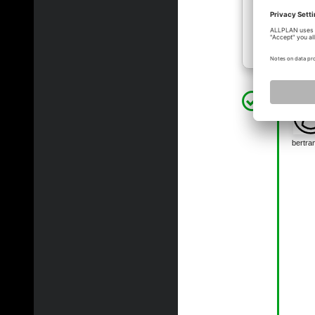
beelmicha
bertra