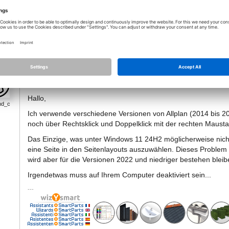
Systemadministratoren und erhielt die Auskunft, dass das bei win11 nic
werden kann. Stimmt das so nicht?
19.04.2025 - 00:13
*
[Lösung]
Hallo,
nd_c
Ich verwende verschiedene Versionen von Allplan (2014 bis 
noch über Rechtsklick und Doppelklick mit der rechten Mausta
Das Einzige, was unter Windows 11 24H2 möglicherweise nicht me
eine Seite in den Seitenlayouts auszuwählen. Dieses Problem 
wird aber für die Versionen 2022 und niedriger bestehen bleib
Irgendetwas muss auf Ihrem Computer deaktiviert sein...