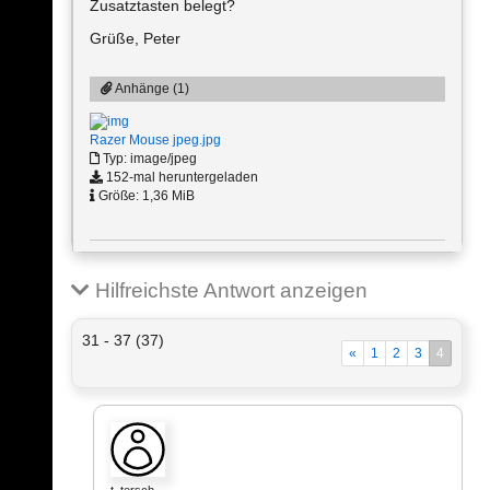
Zusatztasten belegt?
Grüße, Peter
Anhänge (1)
Razer Mouse jpeg.jpg
Typ: image/jpeg
152-mal heruntergeladen
Größe: 1,36 MiB
Hilfreichste Antwort anzeigen
31 - 37 (37)
«
1
2
3
4