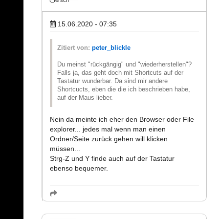
t_tersch
15.06.2020 - 07:35
Zitiert von:
peter_blickle
Du meinst "rückgängig" und "wiederherstellen"?
Falls ja, das geht doch mit Shortcuts auf der
Tastatur wunderbar. Da sind mir andere
Shortcucts, eben die die ich beschrieben habe,
auf der Maus lieber.
Nein da meinte ich eher den Browser oder File
explorer... jedes mal wenn man einen
Ordner/Seite zurück gehen will klicken
müssen...
Strg-Z und Y finde auch auf der Tastatur
ebenso bequemer.