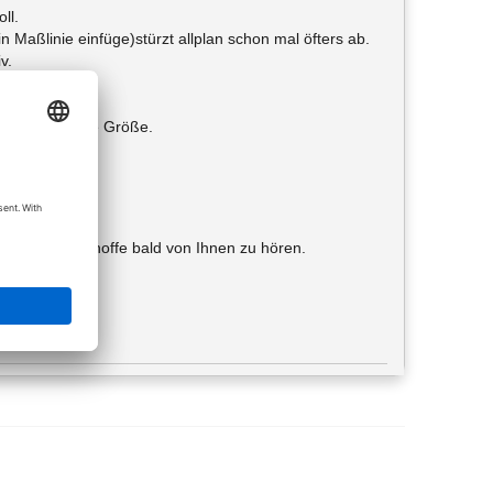
ll.
in Maßlinie einfüge)stürzt allplan schon mal öfters ab.
v.
zu 100%.
0KB).
 ursprüngliche Größe.
Backup ?
8 MB ?
ei Ihnen und hoffe bald von Ihnen zu hören.