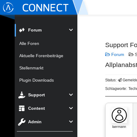
Forum
Alle Foren
Support F
Forum
S
Aktuelle Forenbeiträge
Allplanabs
Stellenmarkt
Plugin Downloads
Status:
Gemelde
Schlagworte:
Tech
Support
Content
Admin
laermann