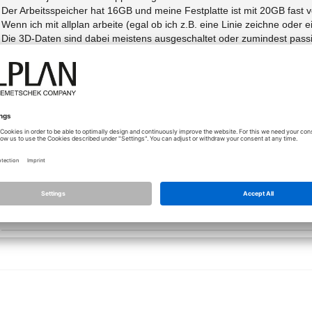
Der Arbeitsspeicher hat 16GB und meine Festplatte ist mit 20GB fast vo
Wenn ich mit allplan arbeite (egal ob ich z.B. eine Linie zeichne oder e
Die 3D-Daten sind dabei meistens ausgeschaltet oder zumindest passi
Bei dem Absturz ist die Auslastung meines Arbeitsspeichers bei nahe
Meine Festplattenkapazität fällt von 20GB auf 400MB (zum Teil auf 30
Nachdem Neustart meines Computers hat meine Festplatte wieder die
Schreibt allplan meine Festplatte beim Absturz vorübergehend voll ? 
Kann ich das verhindern ?
Was kann ich tun, damit allplan wieder ohne Probleme läuft ?
Kann ich die Dokumentengröße bei allplan noch höher setzen als 204
Für die Beantwortung meiner Fragen bedanke ich mich sehr herzlich b
Mit freundlichen Grüßen
Rüdiger Laermann
Baues + Wicht beratende Ingenieure PartmbB