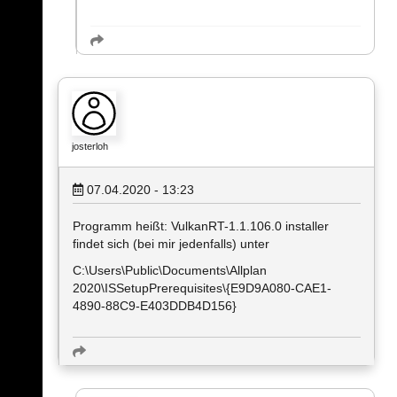
josterloh
07.04.2020 - 13:23
Programm heißt: VulkanRT-1.1.106.0 installer
findet sich (bei mir jedenfalls) unter
C:\Users\Public\Documents\Allplan
2020\ISSetupPrerequisites\{E9D9A080-CAE1-
4890-88C9-E403DDB4D156}