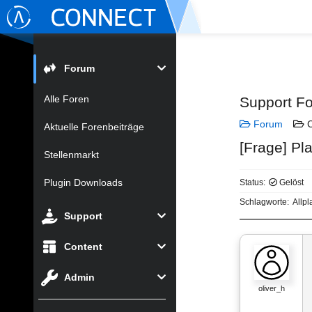
Forum
Alle Foren
Support F
Forum
C
Aktuelle Forenbeiträge
[Frage] Pl
Stellenmarkt
Plugin Downloads
Status:
Gelöst
Schlagworte:
Allpl
Support
Content
Admin
oliver_h