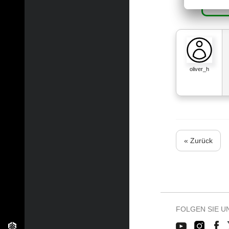
oliver_h
« Zurück
FOLGEN SIE U