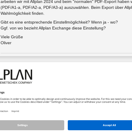
arbeiten wir mit Allplan 2024 und beim "normalen" PDF-Export haben wi
(PDF/A1-a, PDF/A2-a, PDF/A3-a) auszuwählen. Beim Export über Allp
Wahlmöglichkeit finden.
Gibt es eine entsprechende Einstellmöglichkeit? Wenn ja - wo?
Ggf. von wo bezieht Allplan Exchange diese Einstellung?
Viele Grüße
Oliver
nzeigen
15.11.2023 - 15:49
*
[Lösung]
Die Einstellungen des PDF-Exports aus der Planausgabe kann m
eier
Solche Favoriten kann man dann als Einstellungen beim Dat
Dateien erzeugen lassen
Software: Allplan, Lumion, OM by Cycot, Simplebim, Nevaris...
Coachings unter
http://www.cycot.de
/ Tutorials unter
http://www.allplanlernen.de