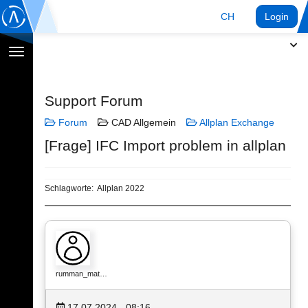
CH
Login
Navigation
umschalten
Support Forum
Forum
CAD Allgemein
Allplan Exchange
[Frage] IFC Import problem in allplan
Schlagworte:
Allplan 2022
rumman_mat…
17.07.2024 - 08:16