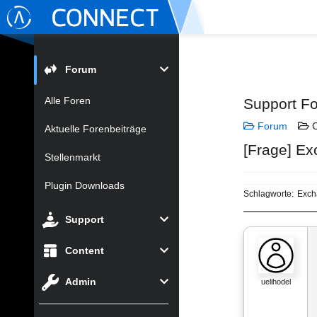
Forum
Alle Foren
Support F
Forum
C
Aktuelle Forenbeiträge
[Frage] Ex
Stellenmarkt
Plugin Downloads
Schlagworte:
Exch
Support
Content
Admin
uelihodel