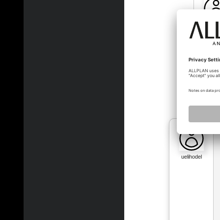
sh02
uelihodel