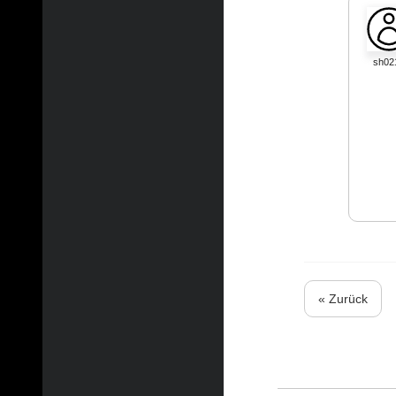
sh02
« Zurück