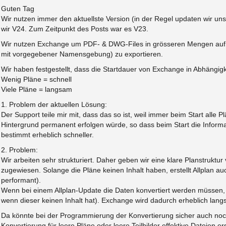
Guten Tag
Wir nutzen immer den aktuellste Version (in der Regel updaten wir uns
wir V24. Zum Zeitpunkt des Posts war es V23.
Wir nutzen Exchange um PDF- & DWG-Files in grösseren Mengen auf d
mit vorgegebener Namensgebung) zu exportieren.
Wir haben festgestellt, dass die Startdauer von Exchange in Abhängigk
Wenig Pläne = schnell
Viele Pläne = langsam
1. Problem der aktuellen Lösung:
Der Support teile mir mit, dass das so ist, weil immer beim Start alle
Hintergrund permanent erfolgen würde, so dass beim Start die Inform
bestimmt erheblich schneller.
2. Problem:
Wir arbeiten sehr strukturiert. Daher geben wir eine klare Planstruktur
zugewiesen. Solange die Pläne keinen Inhalt haben, erstellt Allplan a
performant).
Wenn bei einem Allplan-Update die Daten konvertiert werden müssen, d
wenn dieser keinen Inhalt hat). Exchange wird dadurch erheblich lang
Da könnte bei der Programmierung der Konvertierung sicher auch noch
Konvertierung für leere Pläne oder leere Teilbilder effektive Dateien erst