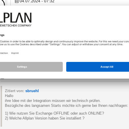
04.07.2024 - 07:32
Guten Morgen,
10
für alle die es betrifft:
Laut Support soll das Exchange Problem von Share Projekten 
Gruß´
Stefan
12.07.2024 - 06:38
*
Zitiert von:
sbruehl
Hallo
ihre Idee mit der Integration müssen wir technisch prüfen.
Bezügliche des langsamen Starts möchte ich gerne bei Ihnen nachfragen:
1) Wie nutzen Sie Exchange OFFLINE oder auch ONLINE?
2) Welche Allplan Version haben Sie installiert ?