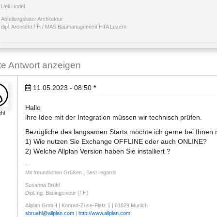
Ueli Hodel
Abteilungsleiter Architektur
dipl. Architekt FH / MAS Baumanagement HTA Luzern
ste Antwort anzeigen
11.05.2023 - 08:50
*
Hallo
hl
ihre Idee mit der Integration müssen wir technisch prüfen.
Bezügliche des langsamen Starts möchte ich gerne bei Ihnen 
1) Wie nutzen Sie Exchange OFFLINE oder auch ONLINE?
2) Welche Allplan Version haben Sie installiert ?
Mit freundlichen Grüßen | Best regards
Susanna Brühl
Dipl.Ing. Bauingenieur (FH)
Allplan GmbH | Konrad-Zuse-Platz 1 | 81829 Munich
sbruehl
@
allplan.com
|
http://www.allplan.com