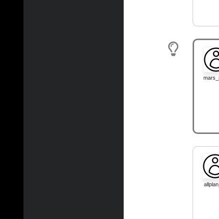
mars_
allpla