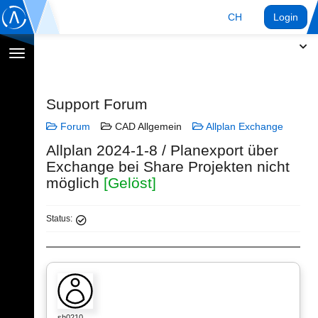
CH
Login
Navigation
umschalten
Support Forum
Forum
CAD Allgemein
Allplan Exchange
Allplan 2024-1-8 / Planexport über
Exchange bei Share Projekten nicht
möglich
[Gelöst]
Status:
sh0210