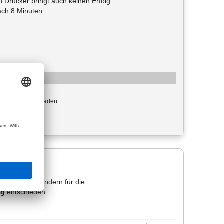
 Drucker bringt auch keinen Erfolg.
ch 8 Minuten....
: image/jpeg
mal heruntergeladen
e: 46,26 KiB
ingelassen", sondern für die
ng
entschieden.