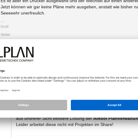
Es ist aber ein Drucker ausgewählt und der Wechsel auf einen anderen
Jetzt können wir gar keine Pläne mehr ausgeben, anstatt wie bisher na
Seeeeehr unerfreulich.
Gruß´
Stefan
Anhänge (1)
Typ
31-
Screenshot 2024-07-22 Exchange…
Größ
22.07.2024 - 10:30
Es hilft Dir jetzt nicht, aber wir haben uns nie auf Exchange "e
o
aus unsrerer Sicht bessere Lösung der
Alltool Planverwaltu
Leider arbeitet diese nicht mit Projekten im Share!