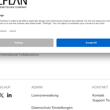
.04.2025 - 09:11
- von
sasenkov_fedir
International Collaborations
Frage]
Smart Catalog editor functionality
.02.2024 - 16:12
- von
jstep
International Collaborations
Smart catalog
ying to expand these details
.06.2024 - 05:28
- von
International Collaborations
NS AUF
ADMIN
KONTAKT
Lizenzverwaltung
Kontakt
Support Tic
Datenschutz Einstellungen