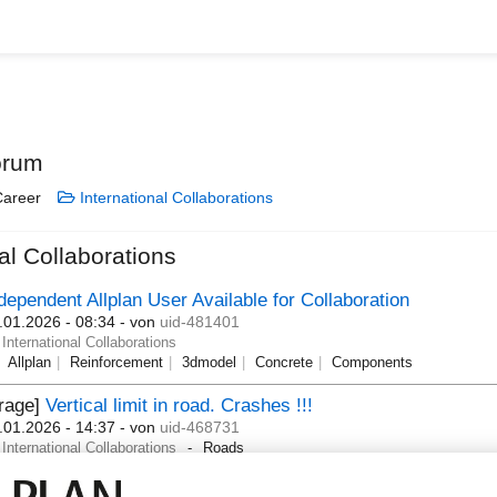
orum
areer
International Collaborations
al Collaborations
dependent Allplan User Available for Collaboration
.01.2026 - 08:34
- von
uid-481401
International Collaborations
Allplan
Reinforcement
3dmodel
Concrete
Components
Frage]
Vertical limit in road. Crashes !!!
.01.2026 - 14:37
- von
uid-468731
International Collaborations
Roads
ONSTRBIM Precast design engineers