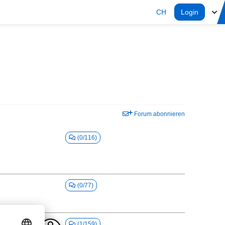
CH
Login
Forum abonnieren
(0/116)
(0/77)
(1/159)