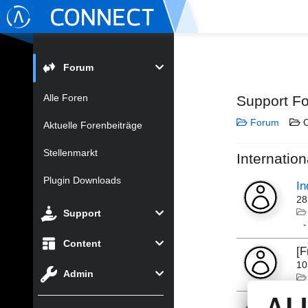
Forum
Alle Foren
Support F
Forum
C
Aktuelle Forenbeiträge
Stellenmarkt
Internation
Plugin Downloads
In
28
Support
Content
[
10
Admin
C