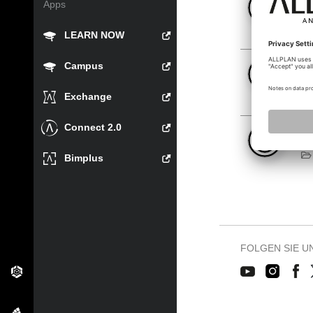
Apps
02
LEARN NOW
[
Campus
02
Exchange
Connect 2.0
Tr
13
Bimplus
FOLGEN SIE U