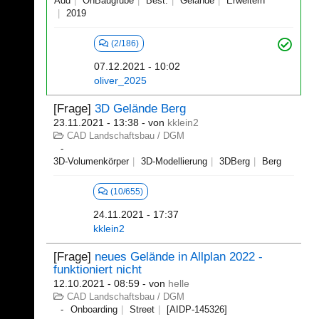
Add
OnBaugrube
Best.
Gelände
Erweitern
2019
(2/186)
07.12.2021 - 10:02
oliver_2025
[Frage]
3D Gelände Berg
23.11.2021 - 13:38
- von
kklein2
CAD Landschaftsbau / DGM
3D-Volumenkörper
3D-Modellierung
3DBerg
Berg
(10/655)
24.11.2021 - 17:37
kklein2
[Frage]
neues Gelände in Allplan 2022 -
funktioniert nicht
12.10.2021 - 08:59
- von
helle
CAD Landschaftsbau / DGM
Onboarding
Street
[AIDP-145326]