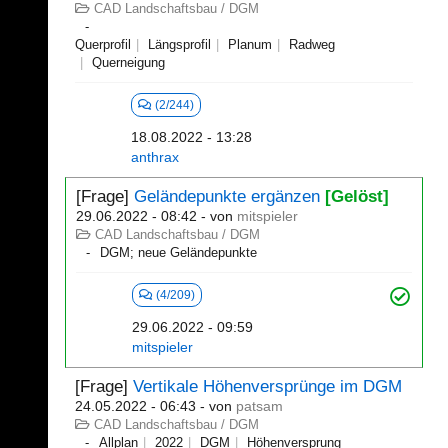
CAD Landschaftsbau / DGM
Querprofil
Längsprofil
Planum
Radweg
Querneigung
(2/244)
18.08.2022 - 13:28
anthrax
[Frage]
Geländepunkte ergänzen
[Gelöst]
29.06.2022 - 08:42
- von
mitspieler
CAD Landschaftsbau / DGM
DGM; neue Geländepunkte
(4/209)
29.06.2022 - 09:59
mitspieler
[Frage]
Vertikale Höhenversprünge im DGM
24.05.2022 - 06:43
- von
patsam
CAD Landschaftsbau / DGM
Allplan
2022
DGM
Höhenversprung