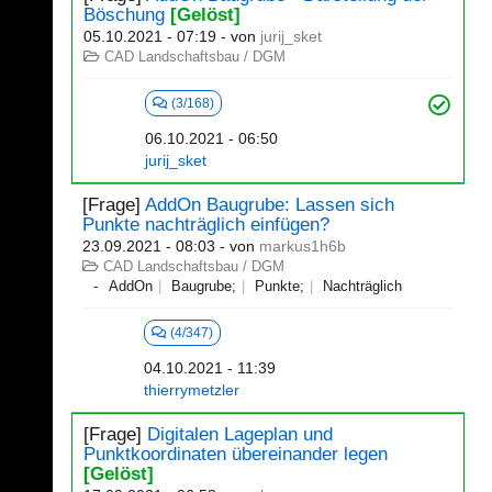
Böschung
[Gelöst]
05.10.2021 - 07:19
- von
jurij_sket
CAD Landschaftsbau / DGM
(3/168)
06.10.2021 - 06:50
jurij_sket
[Frage]
AddOn Baugrube: Lassen sich
Punkte nachträglich einfügen?
23.09.2021 - 08:03
- von
markus1h6b
CAD Landschaftsbau / DGM
AddOn
Baugrube;
Punkte;
Nachträglich
(4/347)
04.10.2021 - 11:39
thierrymetzler
[Frage]
Digitalen Lageplan und
Punktkoordinaten übereinander legen
[Gelöst]