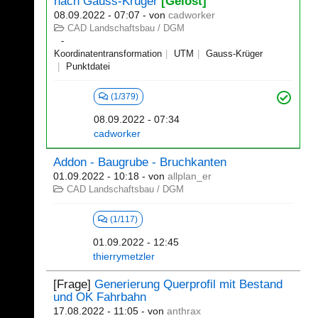
nach Gauss-Krüger
[Gelöst]
08.09.2022 - 07:07
- von
cadworker
CAD Landschaftsbau / DGM
Koordinatentransformation
UTM
Gauss-Krüger
Punktdatei
(1/379)
08.09.2022 - 07:34
cadworker
Addon - Baugrube - Bruchkanten
01.09.2022 - 10:18
- von
allplan_er
CAD Landschaftsbau / DGM
(1/117)
01.09.2022 - 12:45
thierrymetzler
[Frage]
Generierung Querprofil mit Bestand
und OK Fahrbahn
17.08.2022 - 11:05
- von
anthrax