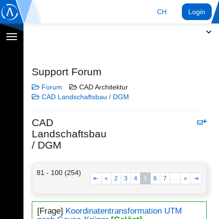
CH
Login
Navigation
umschalten
Support Forum
Forum
CAD Architektur
CAD Landschaftsbau / DGM
CAD
Landschaftsbau
/ DGM
81 - 100 (254)
⇤
«
2
3
4
5
6
7
...
»
⇥
[Frage]
Koordinatentransformation UTM