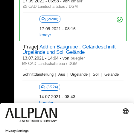
17.09.2021 - 06:58
- von
kmayr
CAD Landschaftsbau / DGM
(2/200)
17.09.2021 - 08:16
kmayr
[Frage]
Add on Baugrube , Geländeschnitt
Urgelände und Soll Gelände
13.07.2021 - 14:04
- von
buegler
CAD Landschaftsbau / DGM
Schnittdarstellung
Aus
Urgelände
Soll
Gelände
(3/224)
14.07.2021 - 08:43
buegler
81 - 100 (254)
⇤
«
2
3
4
5
6
7
...
»
⇥