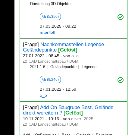
Darstellung 3D-Objekte;
(5/350)
07.03.2025 - 09:22
mterfloth
[Frage]
Nachkommastellen Legende
Geländepunkte
[Gelöst]
27.01.2022 - 08:45
- von
o_o
CAD Landschaftsbau / DGM
2021-1-6
Geländepunkte
Legende
(9/246)
27.01.2022 - 12:59
o_o
[Frage]
Add On Baugrube Best. Gelände
direkt wereitern ?
[Gelöst]
10.11.2021 - 10:16
- von
oliver_2025
CAD Landschaftsbau / DGM