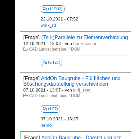
(12/932)
22.10.2021 - 07:52
wmk_rd
[Frage]
(Teil-)Parallele zu Elementverbindung
12.10.2021 - 12:03
- von
buerokaiser
CAD Landschaftsbau / DGM
(0/127)
[Frage]
AddOn Baugrube - Füllflächen und
Böschungsdarstellung verschwinden
07.10.2021 - 13:07
- von
jurij_sket
CAD Landschaftsbau / DGM
(1/97)
07.10.2021 - 16:25
nemo
[Frage]
AddOn Baugrube - Darstellung der