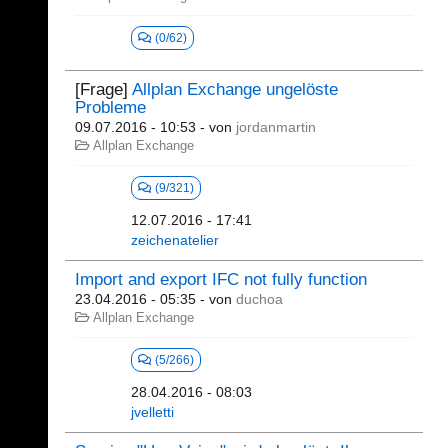
(0/62)
[Frage]
Allplan Exchange ungelöste
Probleme
09.07.2016 - 10:53
- von
jordanmartin
Allplan Exchange
(9/321)
12.07.2016 - 17:41
zeichenatelier
Import and export IFC not fully function
23.04.2016 - 05:35
- von
duchoa
Allplan Exchange
(5/266)
28.04.2016 - 08:03
jvelletti