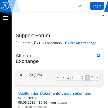
CH
Login
Navigation
umschalten
Support Forum
Forum
CAD Allgemein
Allplan Exchange
Allplan
Exchange
101 - 120 (123)
⇤
«
2
3
4
5
6
7
»
Spalten der Dokumente verschieben und
speichern
08.08.2016 - 10:36
- von
kaspar
Allplan Exchange