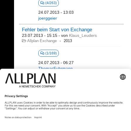
(4/263)
24.07.2013 - 13:03
joerggeier
Fehler beim Start von Exchange
23.07.2013 - 15:15
- von
Klaus_Leuders
Allplan Exchange
2013
(1/169)
24.07.2013 - 06:27
ThomasFuhrmann
101 - 120 (123)
⇤
«
2
3
4
5
6
7
»