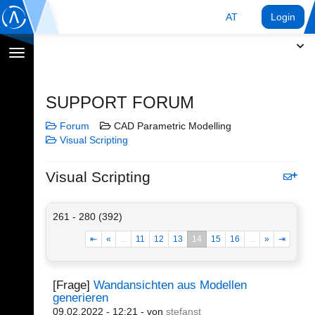
AT
Login
Navigation
umschalten
SUPPORT FORUM
Forum
CAD Parametric Modelling
Visual Scripting
Visual Scripting
261 - 280 (392)
⇤
«
...
11
12
13
14
15
16
...
»
⇥
[Frage]
Wandansichten aus Modellen
generieren
09.02.2022 - 12:21
- von
stefanst