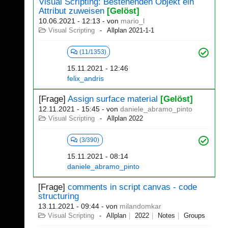
Visual Scripting: Bestehenden Objekt ein
Attribut zuweisen
[Gelöst]
10.06.2021 - 12:13
- von
mario_l
Visual Scripting
Allplan 2021-1-1
(11/1353)
15.11.2021 - 12:46
felix_andris
[Frage]
Assign surface material
[Gelöst]
12.11.2021 - 15:45
- von
daniele_abramo_pinto
Visual Scripting
Allplan 2022
(3/390)
15.11.2021 - 08:14
daniele_abramo_pinto
[Frage]
comments in script canvas - code
structuring
13.11.2021 - 09:44
- von
milandomkar
Visual Scripting
Allplan
2022
Notes
Groups