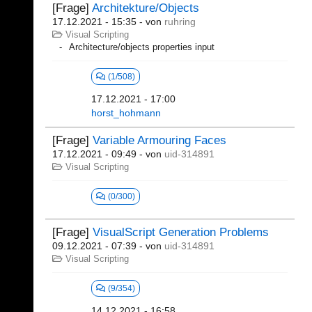
[Frage]
Architekture/Objects
17.12.2021 - 15:35
- von
ruhring
Visual Scripting
Architecture/objects properties input
(1/508)
17.12.2021 - 17:00
horst_hohmann
[Frage]
Variable Armouring Faces
17.12.2021 - 09:49
- von
uid-314891
Visual Scripting
(0/300)
[Frage]
VisualScript Generation Problems
09.12.2021 - 07:39
- von
uid-314891
Visual Scripting
(9/354)
14.12.2021 - 16:58