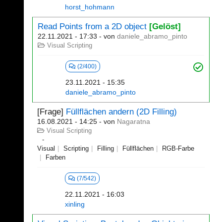
horst_hohmann
Read Points from a 2D object
[Gelöst]
22.11.2021 - 17:33
- von
daniele_abramo_pinto
Visual Scripting
(2/400)
23.11.2021 - 15:35
daniele_abramo_pinto
[Frage]
Füllflächen andern (2D Filling)
16.08.2021 - 14:25
- von
Nagaratna
Visual Scripting
Visual
Scripting
Filling
Füllflächen
RGB-Farbe
Farben
(7/542)
22.11.2021 - 16:03
xinling