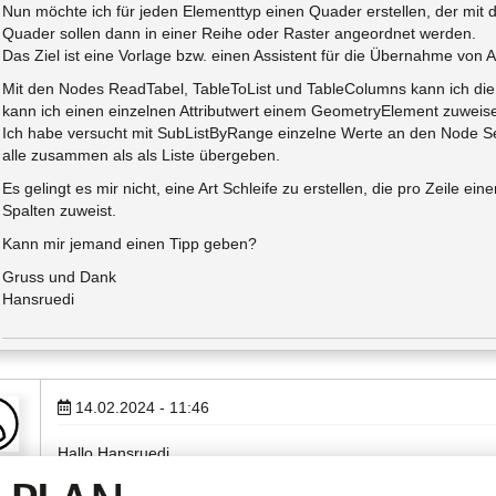
Nun möchte ich für jeden Elementtyp einen Quader erstellen, der mit de
Quader sollen dann in einer Reihe oder Raster angeordnet werden.
Das Ziel ist eine Vorlage bzw. einen Assistent für die Übernahme von At
Mit den Nodes ReadTabel, TableToList und TableColumns kann ich die At
kann ich einen einzelnen Attributwert einem GeometryElement zuweis
Ich habe versucht mit SubListByRange einzelne Werte an den Node S
alle zusammen als als Liste übergeben.
Es gelingt es mir nicht, eine Art Schleife zu erstellen, die pro Zeile e
Spalten zuweist.
Kann mir jemand einen Tipp geben?
Gruss und Dank
Hansruedi
14.02.2024 - 11:46
Hallo Hansruedi,
us
zur Handhabung in VS kann ich leider nichts sagen, aber es gi