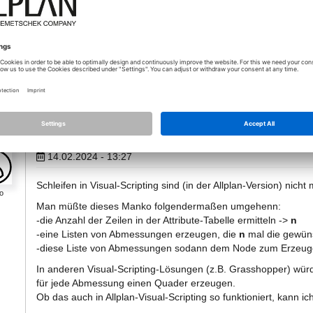
Damit kann ein ähnlicher workflow abgearbeitet werden.
https://www.allplan.com/de/pythonparts
Eventuell hilft dir das weiter...
VG
Marcus
14.02.2024 - 13:27
Schleifen in Visual-Scripting sind (in der Allplan-Version) nicht 
o
Man müßte dieses Manko folgendermaßen umgehenn:
-die Anzahl der Zeilen in der Attribute-Tabelle ermitteln ->
n
-eine Listen von Abmessungen erzeugen, die
n
mal die gewün
-diese Liste von Abmessungen sodann dem Node zum Erzeug
In anderen Visual-Scripting-Lösungen (z.B. Grasshopper) wü
für jede Abmessung einen Quader erzeugen.
Ob das auch in Allplan-Visual-Scripting so funktioniert, kann ic