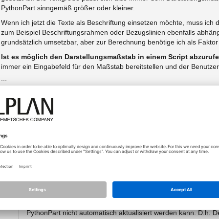
PythonPart sinngemäß größer oder kleiner.
Wenn ich jetzt die Texte als Beschriftung einsetzen möchte, muss ich 
zum Beispiel Beschriftungsrahmen oder Bezugslinien ebenfalls abhä
grundsätzlich umsetzbar, aber zur Berechnung benötige ich als Faktor
Ist es möglich den Darstellungsmaßstab in einem Script abzuruf
immer ein Eingabefeld für den Maßstab bereitstellen und der Benutze
Gruß Felix
Allplan 2024-0-1
nzeigen
17.05.2021 - 14:08
*
[Lösung]
Wir werden untersuchen, ob es möglich, die Eigenschaft "Größ
ng
implementieren. Dann kann es bei Bedarf ausgeschaltet werd
Für die gestalterische Elemente hilft der Darstellungsmaßsta
PythonPart nicht automatisch aktualisiert werden kann. D.h. D