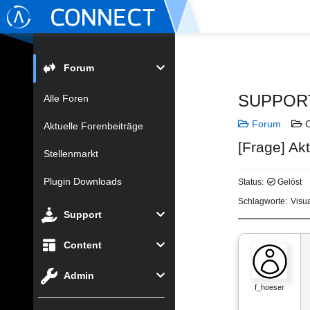
Forum
SUPPOR
Alle Foren
Forum
C
Aktuelle Forenbeiträge
[Frage] Ak
Stellenmarkt
Plugin Downloads
Status:
Gelöst
Schlagworte:
Visu
Support
Content
Admin
f_hoeser