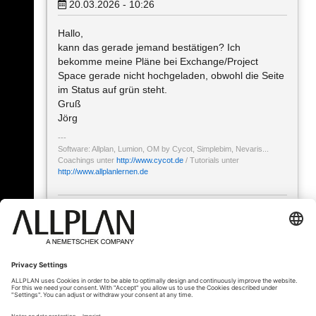
20.03.2026 - 10:26
Hallo,
kann das gerade jemand bestätigen? Ich
bekomme meine Pläne bei Exchange/Project
Space gerade nicht hochgeladen, obwohl die Seite
im Status auf grün steht.
Gruß
Jörg
Software: Allplan, Lumion, OM by Cycot, Simplebim, Nevaris...
Coachings unter
http://www.cycot.de
/ Tutorials unter
http://www.allplanlernen.de
« Zurück