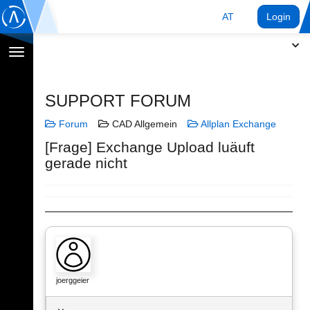
AT
Login
Navigation
umschalten
SUPPORT FORUM
Forum
CAD Allgemein
Allplan Exchange
[Frage] Exchange Upload luäuft
gerade nicht
joerggeier