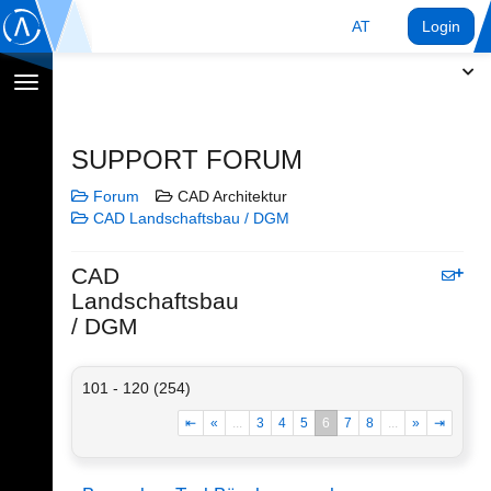
AT
Login
Navigation
umschalten
SUPPORT FORUM
Forum
CAD Architektur
CAD Landschaftsbau / DGM
CAD
Landschaftsbau
/ DGM
101 - 120 (254)
⇤
«
...
3
4
5
6
7
8
...
»
⇥