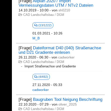
[Frage]
Allplan 2020 / Import
Vermessungsdaten UTM / NTv2 Dateien
14.10.2019 - 10:00
- von
sh0210
CAD Landschaftsbau / DGM
(13/1222)
01.03.2021 - 10:26
M_B
[Frage]
Dateiformat D40 (040) Straßenachse
und D21 Gradiente einlesen
26.11.2020 - 06:30
- von
cadworker
CAD Landschaftsbau / DGM
Import Straßenachse und Gradiente
(4/492)
27.11.2020 - 05:33
cadworker
[Frage]
Baugruben Tool Neigung Beschriftung
22.10.2020 - 07:29
- von
oliver_2025
CAD Landschaftsbau / DGM