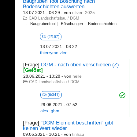
Baugruben Tool Böschung nach
Bodenschichten auswerten
13.07.2021 - 06:29
- von
oliver_2025
CAD Landschaftsbau / DGM
Baugrubentool
Böschungen
Bodenschichten
(2/167)
13.07.2021 - 08:22
thierrymetzler
[Frage]
DGM - nach oben verschieben (Z)
[Gelöst]
28.06.2021 - 10:28
- von
helle
CAD Landschaftsbau / DGM
(6/341)
29.06.2021 - 07:52
alex_gbm
[Frage]
"DGM Element beschriften" gibt
keinen Wert wieder
09.06.2021 - 10:21
- von
tinhau