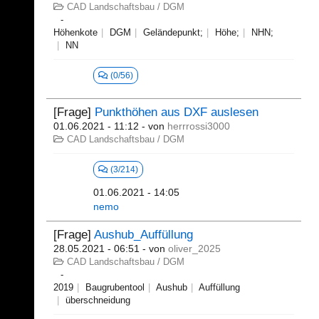
CAD Landschaftsbau / DGM
Höhenkote
DGM
Geländepunkt;
Höhe;
NHN;
NN
(0/56)
[Frage]
Punkthöhen aus DXF auslesen
01.06.2021 - 11:12
- von
herrrossi3000
CAD Landschaftsbau / DGM
(3/214)
01.06.2021 - 14:05
nemo
[Frage]
Aushub_Auffüllung
28.05.2021 - 06:51
- von
oliver_2025
CAD Landschaftsbau / DGM
2019
Baugrubentool
Aushub
Auffüllung
überschneidung