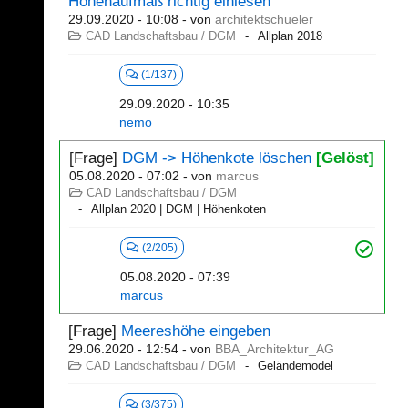
Höhenaufmaß richtig einlesen
29.09.2020 - 10:08
- von
architektschueler
CAD Landschaftsbau / DGM
Allplan 2018
(1/137)
29.09.2020 - 10:35
nemo
[Frage]
DGM -> Höhenkote löschen
[Gelöst]
05.08.2020 - 07:02
- von
marcus
CAD Landschaftsbau / DGM
Allplan 2020 | DGM | Höhenkoten
(2/205)
05.08.2020 - 07:39
marcus
[Frage]
Meereshöhe eingeben
29.06.2020 - 12:54
- von
BBA_Architektur_AG
CAD Landschaftsbau / DGM
Geländemodel
(3/375)