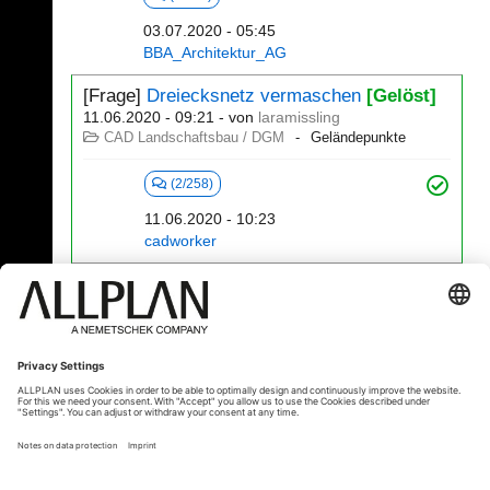
03.07.2020 - 05:45
BBA_Architektur_AG
[Frage]
Dreiecksnetz vermaschen
[Gelöst]
11.06.2020 - 09:21
- von
laramissling
CAD Landschaftsbau / DGM
Geländepunkte
(2/258)
11.06.2020 - 10:23
cadworker
101 - 120 (254)
⇤
«
...
3
4
5
6
7
8
...
»
⇥